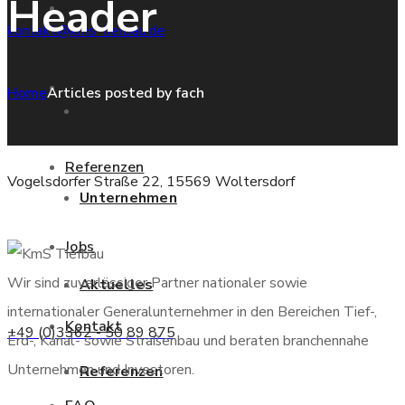
Header
Unternehmen
kontakt@kms-tiefbau.de
Aktuelles
Home
Articles posted by fach
Home
Referenzen
Vogelsdorfer Straße 22, 15569 Woltersdorf
Unternehmen
Jobs
Wir sind zuverlässiger Partner nationaler sowie
Aktuelles
internationaler Generalunternehmer in den Bereichen Tief-,
Kontakt
+49 (0)3362 - 50 89 875
Erd-, Kanal- sowie Straßenbau und beraten branchennahe
Unternehmen und Investoren.
Referenzen