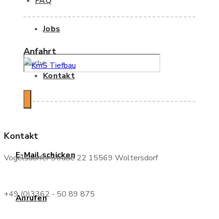
FAQ
Jobs
Anfahrt
Kontakt
Kontakt
E-Mail schicken
Vogelsdorfer Straße 22 15569 Woltersdorf
+49 (0)3362 - 50 89 875
Anrufen