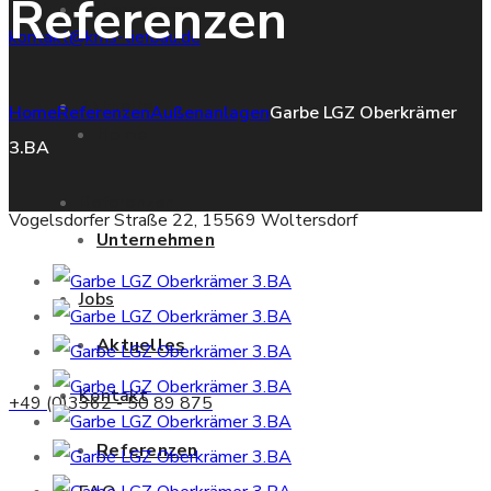
Referenzen
Unternehmen
kontakt@kms-tiefbau.de
Aktuelles
Home
Referenzen
Außenanlagen
Garbe LGZ Oberkrämer
Home
3.BA
Referenzen
Vogelsdorfer Straße 22, 15569 Woltersdorf
Unternehmen
Jobs
Aktuelles
Kontakt
+49 (0)3362 - 50 89 875
Referenzen