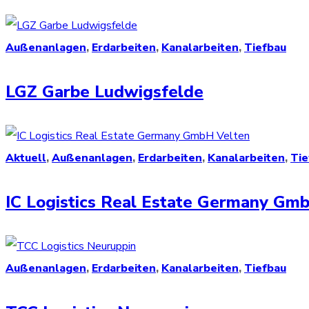
Außenanlagen
,
Erdarbeiten
,
Kanalarbeiten
,
Tiefbau
LGZ Garbe Ludwigsfelde
Aktuell
,
Außenanlagen
,
Erdarbeiten
,
Kanalarbeiten
,
Tie
IC Logistics Real Estate Germany Gm
Außenanlagen
,
Erdarbeiten
,
Kanalarbeiten
,
Tiefbau