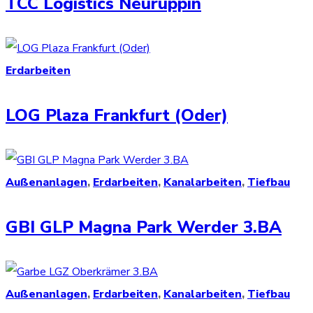
TCC Logistics Neuruppin
Erdarbeiten
LOG Plaza Frankfurt (Oder)
Außenanlagen
,
Erdarbeiten
,
Kanalarbeiten
,
Tiefbau
GBI GLP Magna Park Werder 3.BA
Außenanlagen
,
Erdarbeiten
,
Kanalarbeiten
,
Tiefbau