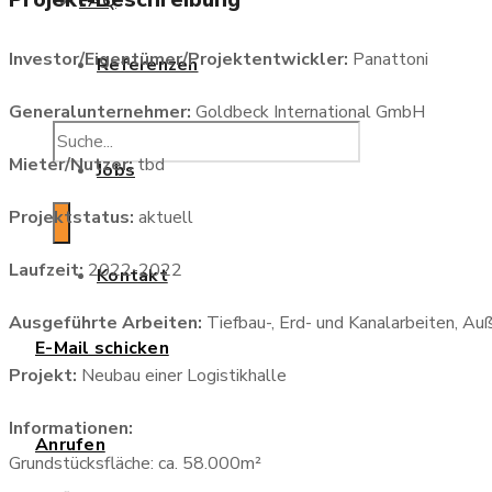
FAQ
Investor/Eigentümer/Projektentwickler:
Panattoni
Referenzen
Generalunternehmer:
Goldbeck International GmbH
Mieter/Nutzer:
tbd
Jobs
Projektstatus:
aktuell
Laufzeit:
2022-2022
Kontakt
Ausgeführte Arbeiten:
Tiefbau-, Erd- und Kanalarbeiten, A
E-Mail schicken
Projekt:
Neubau einer Logistikhalle
Informationen:
Anrufen
Grundstücksfläche: ca. 58.000m²