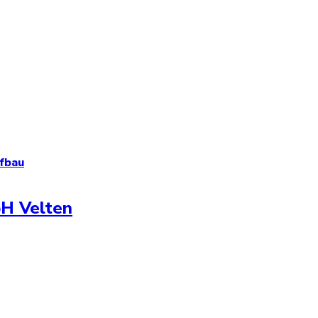
fbau
bH Velten