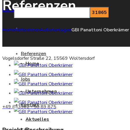
Referenzen
Unternehmen
kontakt@kms-tiefbau.de
Aktuelles
Home
Referenzen
Außenanlagen
GBI Panattoni Oberkrämer
Referenzen
Vogelsdorfer Straße 22, 15569 Woltersdorf
Home
Jobs
Unternehmen
Kontakt
+49 (0)3362 - 50 89 875
Aktuelles
Projekt-Beschreibung