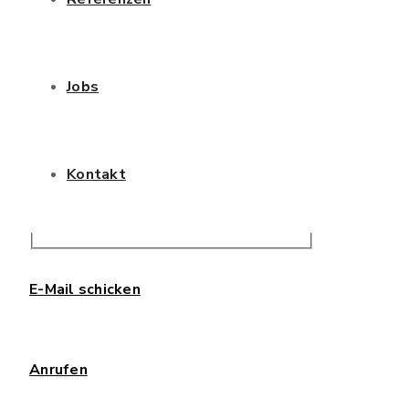
FAQ
Jobs
Kontakt
Projekt-Beschreibung
E-Mail schicken
Kunde:
VGP
Mieter/Nutzer:
tbd
Anrufen
Projektstatus:
aktuell